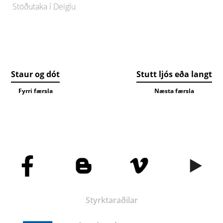
Stöðutaka í Deiglu
Staur og dót
Stutt ljós eða langt
Fyrri færsla
Næsta færsla
Styrktaraðilar