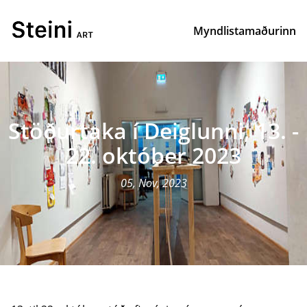
Myndlistamaðurinn
Stöðurtaka í Deiglunni, 13. -
22. október 2023
05, Nov, 2023