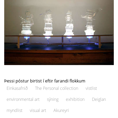
Þessi póstur birtist í eftir farandi flokkum
Einkasafnið
The Personal collection
vistlist
environmental art
sýning
exhibition
Deiglan
myndlist
visual art
Akureyri