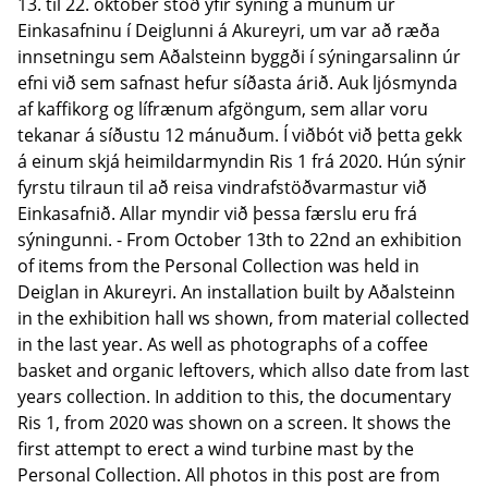
13. til 22. október stóð yfir sýning á munum úr
Einkasafninu í Deiglunni á Akureyri, um var að ræða
innsetningu sem Aðalsteinn byggði í sýningarsalinn úr
efni við sem safnast hefur síðasta árið. Auk ljósmynda
af kaffikorg og lífrænum afgöngum, sem allar voru
tekanar á síðustu 12 mánuðum. Í viðbót við þetta gekk
á einum skjá heimildarmyndin Ris 1 frá 2020. Hún sýnir
fyrstu tilraun til að reisa vindrafstöðvarmastur við
Einkasafnið. Allar myndir við þessa færslu eru frá
sýningunni. - From October 13th to 22nd an exhibition
of items from the Personal Collection was held in
Deiglan in Akureyri. An installation built by Aðalsteinn
in the exhibition hall ws shown, from material collected
in the last year. As well as photographs of a coffee
basket and organic leftovers, which allso date from last
years collection. In addition to this, the documentary
Ris 1, from 2020 was shown on a screen. It shows the
first attempt to erect a wind turbine mast by the
Personal Collection. All photos in this post are from