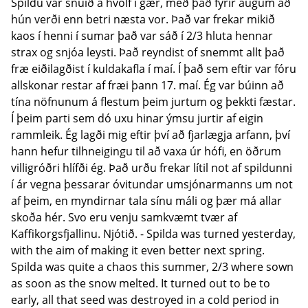
Spildu var snúið á hvolf í gær, með það fyrir augum að
hún verði enn betri næsta vor. Það var frekar mikið
kaos í henni í sumar það var sáð í 2/3 hluta hennar
strax og snjóa leysti. Það reyndist of snemmt allt það
fræ eiðilagðist í kuldakafla í maí. Í það sem eftir var fóru
allskonar restar af fræi þann 17. maí. Ég var búinn að
tína nöfnunum á flestum þeim jurtum og þekkti fæstar.
Í þeim parti sem dó uxu hinar ýmsu jurtir af eigin
rammleik. Ég lagði mig eftir því að fjarlægja arfann, því
hann hefur tilhneigingu til að vaxa úr hófi, en öðrum
villigróðri hlífði ég. Það urðu frekar lítil not af spildunni
í ár vegna þessarar óvitundar umsjónarmanns um not
af þeim, en myndirnar tala sínu máli og þær má allar
skoða hér. Svo eru venju samkvæmt tvær af
Kaffikorgsfjallinu. Njótið. - Spilda was turned yesterday,
with the aim of making it even better next spring.
Spilda was quite a chaos this summer, 2/3 where sown
as soon as the snow melted. It turned out to be to
early, all that seed was destroyed in a cold period in