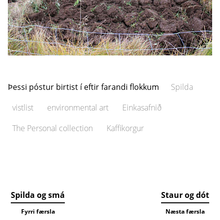
Þessi póstur birtist í eftir farandi flokkum
Spilda
vistlist
environmental art
Einkasafnið
The Personal collection
Kaffikorgur
Spilda og smá
Staur og dót
Fyrri færsla
Næsta færsla