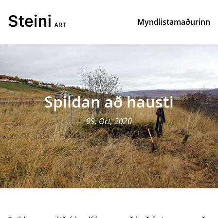
Myndlistamaðurinn
Spildan að hausti
09, Oct, 2020