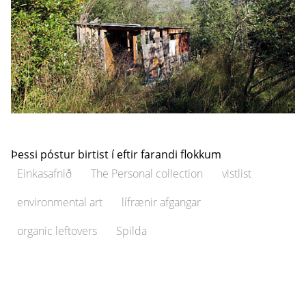
Þessi póstur birtist í eftir farandi flokkum
Einkasafnið
The Personal collection
vistlist
environmental art
lífrænir afgangar
organic leftovers
Spilda