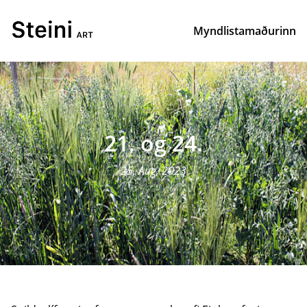
Myndlistamaðurinn
21. og 24.
25, Aug, 2023