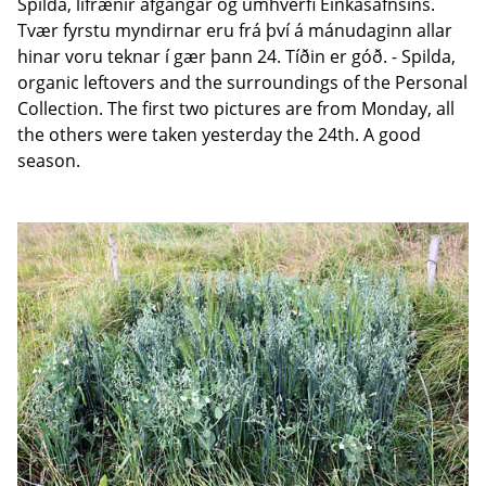
Spilda, lífrænir afgangar og umhverfi Einkasafnsins.
Tvær fyrstu myndirnar eru frá því á mánudaginn allar
hinar voru teknar í gær þann 24. Tíðin er góð. - Spilda,
organic leftovers and the surroundings of the Personal
Collection. The first two pictures are from Monday, all
the others were taken yesterday the 24th. A good
season.