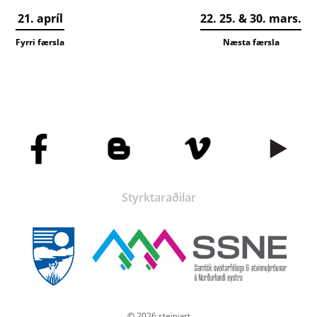
21. apríl
22. 25. & 30. mars.
Fyrri færsla
Næsta færsla
Styrktaraðilar
© 2026 steiniart