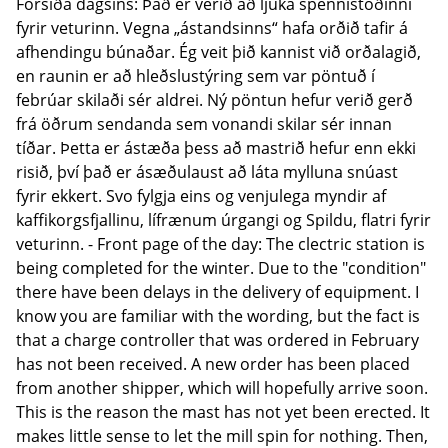
Forsíða dagsins: Það er verið að ljúka spennistöðinni
fyrir veturinn. Vegna „ástandsinns“ hafa orðið tafir á
afhendingu búnaðar. Ég veit þið kannist við orðalagið,
en raunin er að hleðslustýring sem var pöntuð í
febrúar skilaði sér aldrei. Ný pöntun hefur verið gerð
frá öðrum sendanda sem vonandi skilar sér innan
tíðar. Þetta er ástæða þess að mastrið hefur enn ekki
risið, því það er ásæðulaust að láta mylluna snúast
fyrir ekkert. Svo fylgja eins og venjulega myndir af
kaffikorgsfjallinu, lífrænum úrgangi og Spildu, flatri fyrir
veturinn. - Front page of the day: The clectric station is
being completed for the winter. Due to the "condition"
there have been delays in the delivery of equipment. I
know you are familiar with the wording, but the fact is
that a charge controller that was ordered in February
has not been received. A new order has been placed
from another shipper, which will hopefully arrive soon.
This is the reason the mast has not yet been erected. It
makes little sense to let the mill spin for nothing. Then,