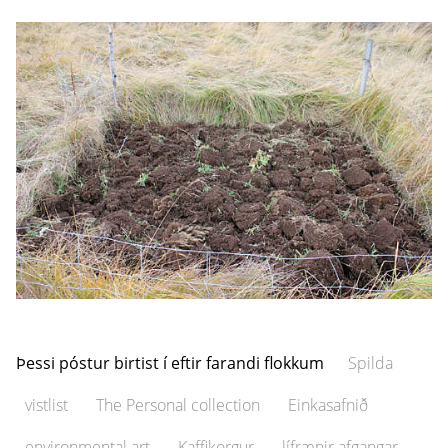
Þessi póstur birtist í eftir farandi flokkum
Spilda
vistlist
The Personal collection
Einkasafnið
environmental art
Kaffikorgur
lífrænir afgangar