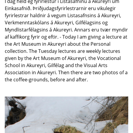
Í dag held ég fyrirlestur í Listasafninu á Akureyri um
Einkasafnið. Þriðjudagsfyrirlestrarnir eru vikulegir
fyrirlestrar haldnir á vegum Listasafnsins á Akureyri,
Verkmenntaskólans á Akureyri, Gilfélagsins og
Myndlistarfélagsins á Akureyri. Annars eru tvær myndir
af kaffikorg fyrir og eftir. - Today I am giving a lecture at
the Art Museum in Akureyri about the Personal
collection. The Tuesday lectures are weekly lectures
given by the Art Museum of Akureyri, the Vocational
School in Akureyri, Gilfélag and the Visual Arts
Association in Akureyri. Then there are two photos of a
the coffee-grounds, before and after.