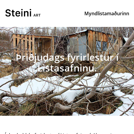
Myndlistamaðurinn
Þriðjudags fyrirlestur í
Listasafninu.
09, Mar, 2021