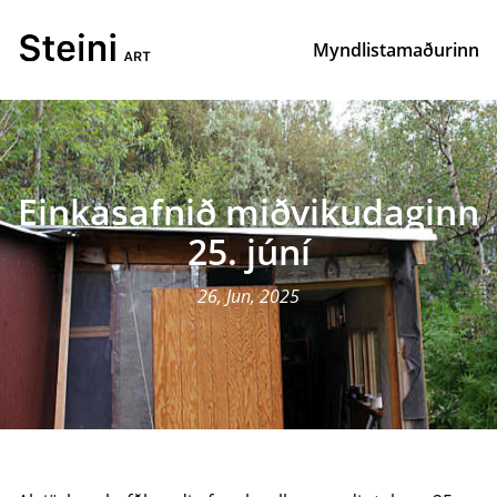
Myndlistamaðurinn
Einkasafnið miðvikudaginn
25. júní
26, Jun, 2025