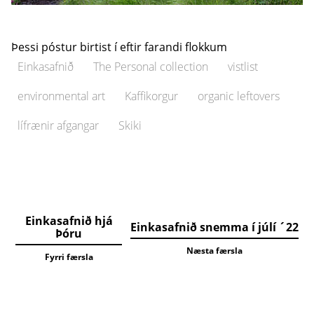
Þessi póstur birtist í eftir farandi flokkum
Einkasafnið
The Personal collection
vistlist
environmental art
Kaffikorgur
organic leftovers
lífrænir afgangar
Skiki
Einkasafnið hjá
Einkasafnið snemma í júlí ´22
Þóru
Næsta færsla
Fyrri færsla